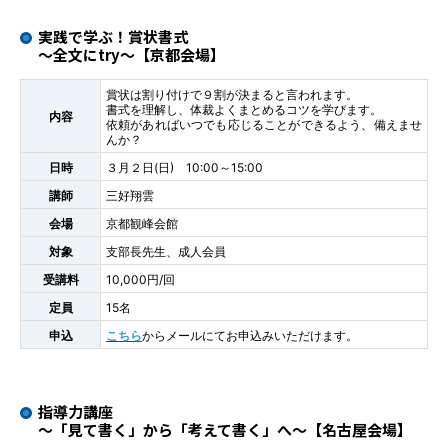
実践で学ぶ！賞状書式
～全文にtry～【京都会場】
賞状は割り付けで９割が決まると言われます。
書式を理解し、体裁よくまとめるコツを学びます。
内容
依頼があればいつでも応じることができるよう、備えませ
んか？
日時
３月２日(日) 10:00～15:00
講師
三好翔雲
会場
京都観峰会館
対象
支部長先生、成人会員
受講料
10,000円/回
定員
15名
申込
こちら
からメールにてお申込みいただけます。
指導力講座
～「見て書く」から「考えて書く」へ～【名古屋会場】