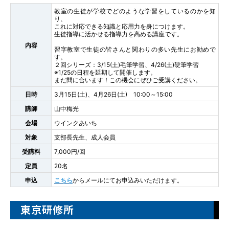
教室の生徒が学校でどのような学習をしているのかを知
り、
これに対応できる知識と応用力を身につけます。
生徒指導に活かせる指導力を高める講座です。
内容
習字教室で生徒の皆さんと関わりの多い先生にお勧めで
す。
２回シリーズ：3/15(土)毛筆学習、4/26(土)硬筆学習
※1/25の日程を延期して開催します。
まだ間に合います！この機会にぜひご受講ください。
日時
3月15日(土)、4月26日(土) 10:00～15:00
講師
山中梅光
会場
ウインクあいち
対象
支部長先生、成人会員
受講料
7,000円/回
定員
20名
申込
こちら
からメールにてお申込みいただけます。
東京研修所