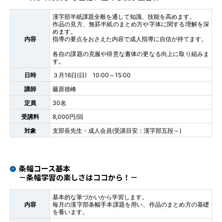
漢字部半紙課題全般を通して知識、技能を高めます。
作品の見方、無罫半紙のまとめ方や字体に関する理解を深
めます。
内容
指導の要点をおさえた内容で成人指導に自信が持てます。
各自の課題の克服や得意な書体の更なる向上に取り組みま
す。
日時
３月16日(日) 10:00～15:00
講師
藤原徳峰
定員
30名
受講料
8,000円/回
対象
支部長先生・成人会員(受講目安：漢字部五段～)
条幅コース基本
－条幅学習の楽しさはココから！－
基本的な筆づかいから学習します。
内容
毎月の漢字部条幅手本課題を用い、作品のまとめ方の基礎
を養います。