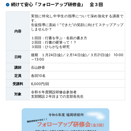
続けて安心「フォローアップ研修会」 全３回
実技に特化し中学生の指導について深め強化する講座で
す。
生徒指導に直結！”できた”の笑顔に向けてステップアップ
しませんか？
内容
１回目：行書を学ぶ・名前の書き方
２回目：行書の硬筆って！？
３回目：ひらがなを研究
後期 １月24日(金)／２月14日(金)／３月21日(金) 10:00
日時
～13:00
講師
石山静香
定員
各回10名
受講料
6,000円/回
令和６年度開設研修会参加者
対象
支部開設２年目までの支部長先生