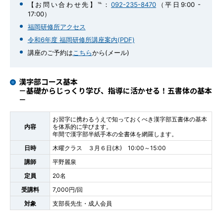
【お問い合わせ先】℡：
092-235-8470
（平日9:00 -
17:00）
福岡研修所アクセス
令和6年度 福岡研修所講座案内(PDF)
講座のご予約は
こちら
から(メール)
漢字部コース基本
－基礎からじっくり学び、指導に活かせる！五書体の基本
－
お習字に携わるうえで知っておくべき漢字部五書体の基本
内容
を体系的に学びます。
年間で漢字部半紙手本の全書体を網羅します。
日時
木曜クラス ３月６日(木) 10:00～15:00
講師
平野麗泉
定員
20名
受講料
7,000円/回
対象
支部長先生・成人会員