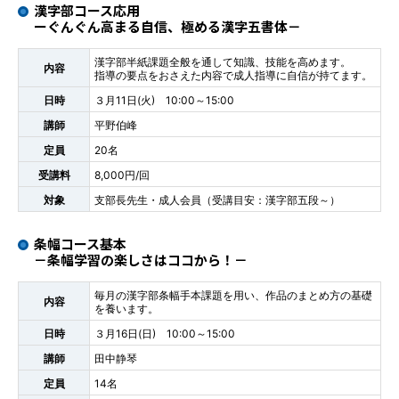
漢字部コース応用
ーぐんぐん高まる自信、極める漢字五書体－
漢字部半紙課題全般を通して知識、技能を高めます。
内容
指導の要点をおさえた内容で成人指導に自信が持てます。
日時
３月11日(火) 10:00～15:00
講師
平野伯峰
定員
20名
受講料
8,000円/回
対象
支部長先生・成人会員（受講目安：漢字部五段～）
条幅コース基本
－条幅学習の楽しさはココから！－
毎月の漢字部条幅手本課題を用い、作品のまとめ方の基礎
内容
を養います。
日時
３月16日(日) 10:00～15:00
講師
田中静琴
定員
14名