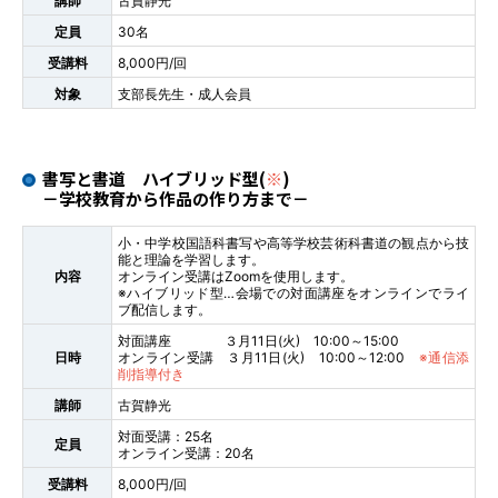
講師
古賀静光
定員
30名
受講料
8,000円/回
対象
支部長先生・成人会員
書写と書道 ハイブリッド型(
※
)
－学校教育から作品の作り方まで－
小・中学校国語科書写や高等学校芸術科書道の観点から技
能と理論を学習します。
内容
オンライン受講はZoomを使用します。
※ハイブリッド型…会場での対面講座をオンラインでライ
ブ配信します。
対面講座 ３月11日(火) 10:00～15:00
日時
オンライン受講 ３月11日(火) 10:00～12:00
※通信添
削指導付き
講師
古賀静光
対面受講：25名
定員
オンライン受講：20名
受講料
8,000円/回