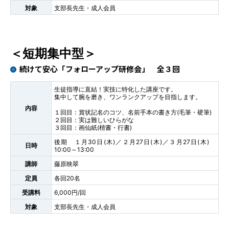
対象
支部長先生・成人会員
＜短期集中型＞
続けて安心「フォローアップ研修会」 全３回
生徒指導に直結！実技に特化した講座です。
集中して腕を磨き、ワンランクアップを目指します。
内容
１回目：賞状記名のコツ、名前手本の書き方(毛筆・硬筆)
２回目：実は難しいひらがな
３回目：画仙紙(楷書・行書)
後期 １月30日(木)／２月27日(木)／３月27日(木)
日時
10:00～13:00
講師
藤原映翠
定員
各回20名
受講料
6,000円/回
対象
支部長先生・成人会員