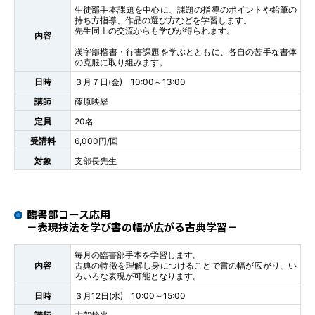
生徒部手本課題を中心に、課題の指導のポイントや鉛筆の
持ち方指導、作品の選び方などを学習します。
先生同士の交流からも学びが得られます。
内容
漢字部楷書・行書課題を学ぶとともに、各自の苦手な書体
の克服に取り組みます。
日時
３月７日(金) 10:00～13:00
講師
藤原映翠
定員
20名
受講料
6,000円/回
対象
支部長先生
臨書部コース応用
－表現技法を学び書の幅が広がる古典学習－
毎月の臨書部手本を学習します。
内容
古典の特徴を理解し身につけることで書の幅が広がり、い
ろいろな表現が可能となります。
日時
３月12日(水) 10:00～15:00