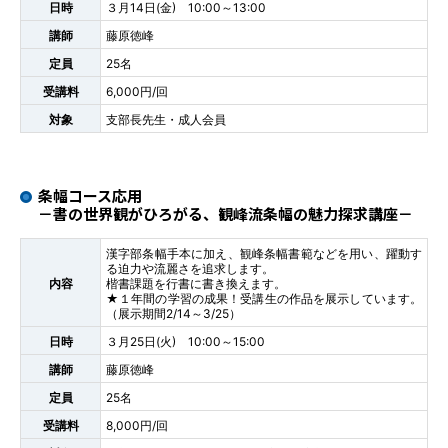
日時
３月14日(金) 10:00～13:00
講師
藤原徳峰
定員
25名
受講料
6,000円/回
対象
支部長先生・成人会員
条幅コース応用
－書の世界観がひろがる、観峰流条幅の魅力探求講座－
漢字部条幅手本に加え、観峰条幅書範などを用い、躍動す
る迫力や流麗さを追求します。
内容
楷書課題を行書に書き換えます。
★１年間の学習の成果！受講生の作品を展示しています。
（展示期間2/14～3/25）
日時
３月25日(火) 10:00～15:00
講師
藤原徳峰
定員
25名
受講料
8,000円/回