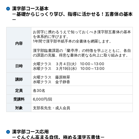
漢字部コース基本
－基礎からじっくり学び、指導に活かせる！五書体の基本
－
お習字に携わるうえで知っておくべき漢字部五書体の基本
を体系的に学びます。
1年間で漢字部半紙手本の全書体を網羅します。
内容
漢字部臨書課題の「蘭亭序」の特徴を学ぶとともに、各自
の課題の克服、得意な書体の更なる向上に取り組みます。
火曜クラス ３月４日(火) 10:00～13:00
日時
水曜クラス ３月19日(水) 10:00～13:00
火曜クラス 藤原映翠
講師
水曜クラス 金子静香
定員
各30名
受講料
6,000円/回
対象
支部長先生・成人会員
漢字部コース応用
－ぐんぐん高まる自信、極める漢字五書体－