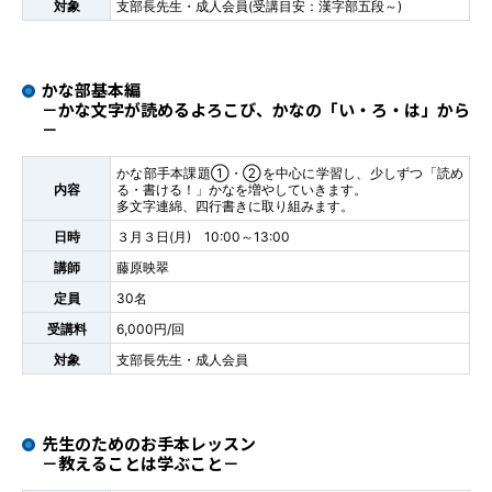
対象
支部長先生・成人会員(受講目安：漢字部五段～)
かな部基本編
－かな文字が読めるよろこび、かなの「い・ろ・は」から
－
かな部手本課題①・②を中心に学習し、少しずつ「読め
内容
る・書ける！」かなを増やしていきます。
多文字連綿、四行書きに取り組みます。
日時
３月３日(月) 10:00～13:00
講師
藤原映翠
定員
30名
受講料
6,000円/回
対象
支部長先生・成人会員
先生のためのお手本レッスン
－教えることは学ぶこと－