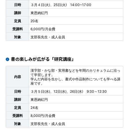
日時
３月４日(火)、25日(火) 14:00~17:00
講師
東恩納紅円
定員
20名
受講料
6,000円/月会費
対象
支部長先生・成人会員
書の楽しみが広がる「研究講座」
漢字部・かな部・実用書などを年間のカリキュラムに沿っ
て学習します。
内容
学んだ内容を生かし、書式や作品制作についても学べる講
座です。
日時
３月５日(水)、12日(水)、26日(水) 9:30～12:30
講師
東恩納紅円
定員
24名
受講料
8,000円/月会費
対象
支部長先生・成人会員