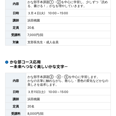
かな部手本課題①・②を中心に学習し、少しずつ「読め
内容
る、書ける！」かなを増やしていきます。
日時
３月４日(火) 10:00～15:00
講師
浜田桃園
定員
20名
受講料
7,000円/回
対象
支部長先生・成人会員
かな部コース応用
ー未来へつなぐ美しいかな文字－
かな部手本課題③・④・⑤を中心に学習します。
内容
かなの古筆に触れながら、散らし・墨色の変化などかなの
美しさを追求します。
日時
３月15日(土) 10:00～15:00
講師
浜田桃園
定員
20名
受講料
8,000円/回