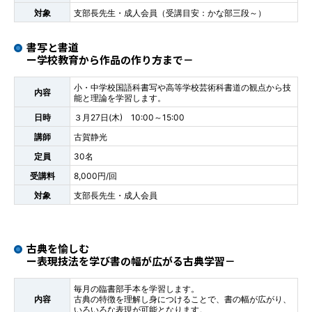
対象
支部長先生・成人会員（受講目安：かな部三段～）
書写と書道
ー学校教育から作品の作り方まで－
小・中学校国語科書写や高等学校芸術科書道の観点から技
内容
能と理論を学習します。
日時
３月27日(木) 10:00～15:00
講師
古賀静光
定員
30名
受講料
8,000円/回
対象
支部長先生・成人会員
古典を愉しむ
ー表現技法を学び書の幅が広がる古典学習－
毎月の臨書部手本を学習します。
内容
古典の特徴を理解し身につけることで、書の幅が広がり、
いろいろな表現が可能となります。