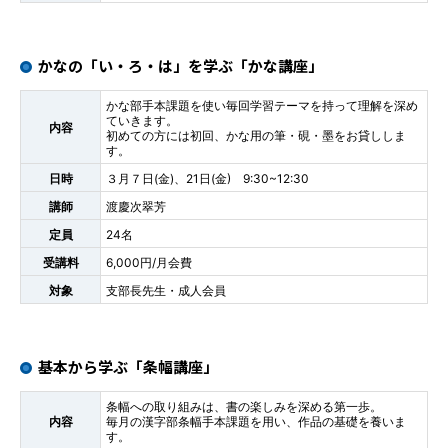
かなの「い・ろ・は」を学ぶ「かな講座」
かな部手本課題を使い毎回学習テーマを持って理解を深め
ていきます。
内容
初めての方には初回、かな用の筆・硯・墨をお貸ししま
す。
日時
３月７日(金)、21日(金) 9:30~12:30
講師
渡慶次翠芳
定員
24名
受講料
6,000円/月会費
対象
支部長先生・成人会員
基本から学ぶ「条幅講座」
条幅への取り組みは、書の楽しみを深める第一歩。
内容
毎月の漢字部条幅手本課題を用い、作品の基礎を養いま
す。