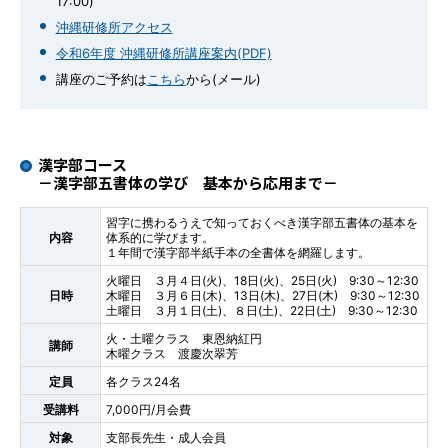
17:00)
沖縄研修所アクセス
令和6年度 沖縄研修所講座案内(PDF)
講座のご予約は
こちら
から(メール)
漢字部コース
－漢字部五書体の学び 基本から応用まで－
習字に携わるうえで知っておくべき漢字部五書体の基本を
内容
体系的に学びます。
１年間で漢字部半紙手本の全書体を網羅します。
火曜日 ３月４日(火)、18日(火)、25日(火) 9:30～12:30
日時
木曜日 ３月６日(木)、13日(木)、27日(木) 9:30～12:30
土曜日 ３月１日(土)、８日(土)、22日(土) 9:30～12:30
火・土曜クラス 東恩納紅円
講師
木曜クラス 渡慶次翠芳
定員
各クラス24名
受講料
7,000円/月会費
対象
支部長先生・成人会員