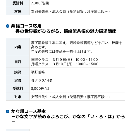
受講料
7,000円/回
対象
支部長先生・成人会員（受講目安：漢字部五段～）
条幅コース応用
－書の世界観がひろがる、観峰流条幅の魅力探求講座－
漢字部条幅手本に加え、観峰条幅書範などを用い、技能を
内容
高めます。
年度の最後には作品を一幅仕上げます。
日曜クラス ３月９日(日) 10:00～15:00
日時
月曜クラス ３月10日(月) 10:00～15:00
講師
平野伯峰
定員
各クラス14名
受講料
8,000円/回
対象
支部長先生・成人会員（受講目安：漢字部五段～）
かな部コース基本
－かな文字が読めるよろこび、かなの「い・ろ・は」から
－